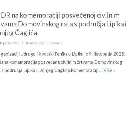
DR na komemoraciji posvećenoj civilnim
tvama Domovinskog rata s područja Lipika i
njeg Čaglića
ed
Kategorije
stopada, 2025
Komemoracije
,
Novosti
ganizaciji Udruge Hrvatski Feniks u Lipiku je 9. listopada 2025.
žana komemoracija posvećena civilnim žrtvama Domovinskog
BCDR na ko
a s područja Lipika i Donjeg Čaglića.Komemoraciji …
Više
»