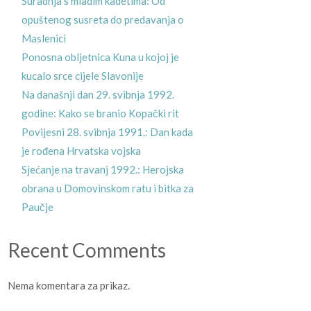
Suradnja s mladim kadetima: Od
opuštenog susreta do predavanja o
Maslenici
Ponosna obljetnica Kuna u kojoj je
kucalo srce cijele Slavonije
Na današnji dan 29. svibnja 1992.
godine: Kako se branio Kopački rit
Povijesni 28. svibnja 1991.: Dan kada
je rođena Hrvatska vojska
memoraciji posvećenoj civilnim žrtvama Domovinskog rata s područj
Sjećanje na travanj 1992.: Herojska
obrana u Domovinskom ratu i bitka za
Paučje
Recent Comments
Nema komentara za prikaz.