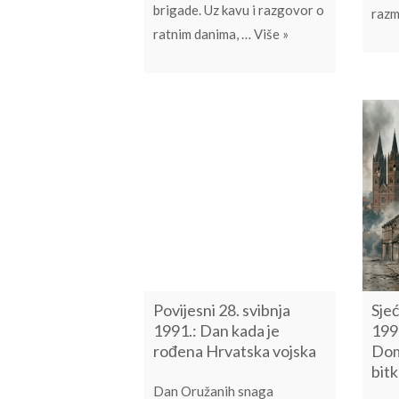
brigade. Uz kavu i razgovor o
razm
Suradnja s mladim k
ratnim danima, …
Više
»
Povijesni 28. svibnja
Sjeć
1991.: Dan kada je
199
rođena Hrvatska vojska
Dom
bitk
Dan Oružanih snaga