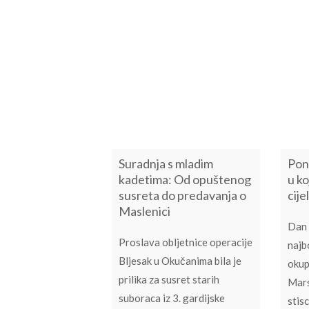
Suradnja s mladim
Pon
kadetima: Od opuštenog
u ko
susreta do predavanja o
cije
Maslenici
Dan 
Proslava obljetnice operacije
najb
Bljesak u Okučanima bila je
okup
prilika za susret starih
Mars
suboraca iz 3. gardijske
stis