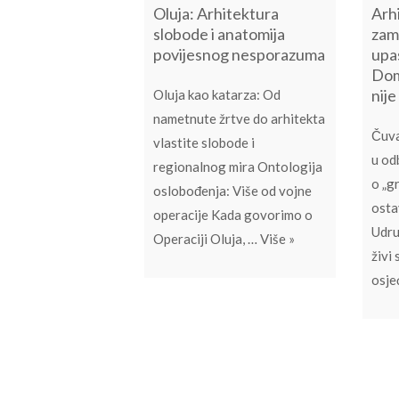
Oluja: Arhitektura
Arhi
slobode i anatomija
zam
povijesnog nesporazuma
upa
Dom
nije
Oluja kao katarza: Od
nametnute žrtve do arhitekta
Čuva
vlastite slobode i
u od
regionalnog mira Ontologija
o „g
oslobođenja: Više od vojne
osta
operacije Kada govorimo o
Udru
Oluja: Arhitektura
Operaciji Oluja, …
Više
»
živi
osj