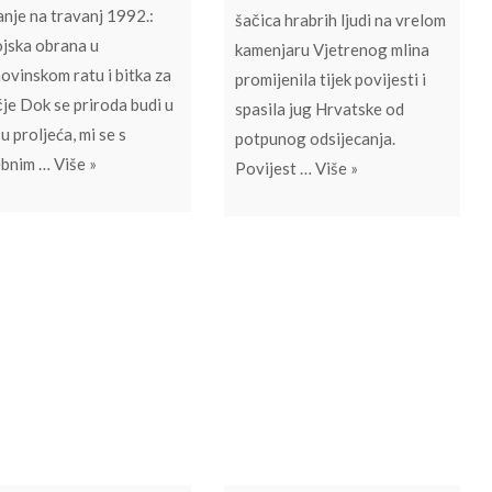
anje na travanj 1992.:
šačica hrabrih ljudi na vrelom
jska obrana u
kamenjaru Vjetrenog mlina
vinskom ratu i bitka za
promijenila tijek povijesti i
je Dok se priroda budi u
spasila jug Hrvatske od
u proljeća, mi se s
potpunog odsijecanja.
Sjećanje na travanj 1992.: Herojska obrana u Domovinsk
ebnim …
Više
»
a je rođena Hrvatska vojska
Bezimeni vis: Kamen
Povijest …
Više
»