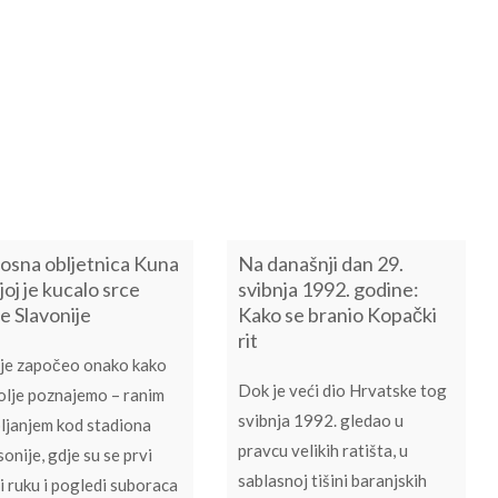
osna obljetnica Kuna
Na današnji dan 29.
joj je kucalo srce
svibnja 1992. godine:
le Slavonije
Kako se branio Kopački
rit
je započeo onako kako
Dok je veći dio Hrvatske tog
olje poznajemo – ranim
svibnja 1992. gledao u
ljanjem kod stadiona
pravcu velikih ratišta, u
onije, gdje su se prvi
sablasnoj tišini baranjskih
ci ruku i pogledi suboraca