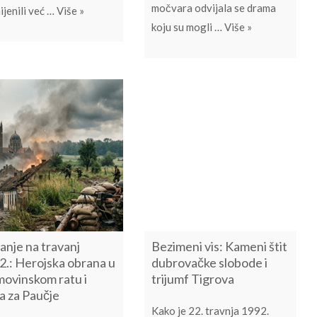
močvara odvijala se drama
Ponosna obljetnica Kuna u kojoj je kucalo srce cijel
ijenili već …
Više
»
adetima: Od opuštenog susreta do predavanja o Maslenici
Na današnji dan
koju su mogli …
Više
»
anje na travanj
Bezimeni vis: Kameni štit
2.: Herojska obrana u
dubrovačke slobode i
ovinskom ratu i
trijumf Tigrova
a za Paučje
Kako je 22. travnja 1992.