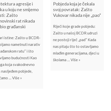
tektura agresije i
Pobjeda koja je čekala
ka u koju ne smijemo
svoj povratak: Zašto
sti: Zašto
Vukovar nikada nije „pao“
ovinski rat nikada
 bio građanski
Riječi koje grade pobjedu:
Zašto u našoj BCDR udruzi
ri istine: Zašto u BCDR-
ne postoji riječ „pad“ Kada
bijamo nametnuti narativ
nas pitaju što to ostavljamo
rađanskom ratu“ i što
mlađim generacijama, djeci u
vljamo budućnosti Kao
Pobjeda koja je ček
školama …
Više
»
ga koja svakodnevno
 slobode i anatomija povijesnog nesporazuma
 s nasljeđem pobjede,
Arhitektura agresije i zamka u koju ne smijemo upasti: 
ećamo …
Više
»