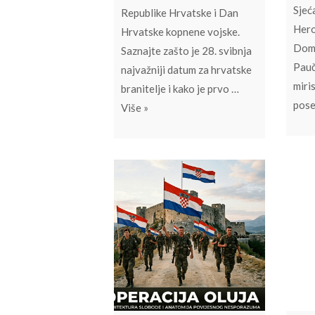
Sjeć
Republike Hrvatske i Dan
Hero
Hrvatske kopnene vojske.
Domo
Saznajte zašto je 28. svibnja
Pauč
najvažniji datum za hrvatske
miris
branitelje i kako je prvo …
pos
Povijesni 28. svibnja 1991.: Dan kad
Više
»