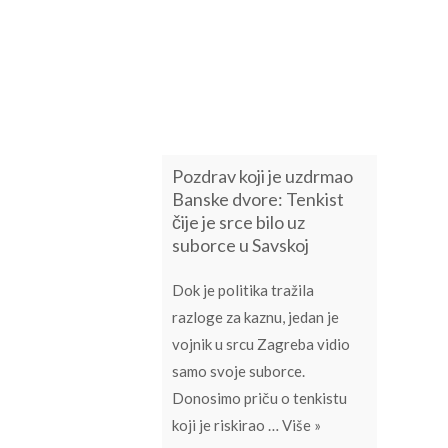
Pozdrav koji je uzdrmao
Banske dvore: Tenkist
čije je srce bilo uz
suborce u Savskoj
Dok je politika tražila
razloge za kaznu, jedan je
vojnik u srcu Zagreba vidio
samo svoje suborce.
Donosimo priču o tenkistu
Pozdrav koji je uzdr
koji je riskirao …
Više
»