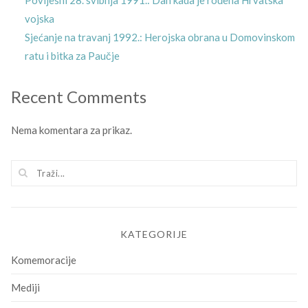
Povijesni 28. svibnja 1991.: Dan kada je rođena Hrvatska
vojska
Sjećanje na travanj 1992.: Herojska obrana u Domovinskom
ratu i bitka za Paučje
Recent Comments
Nema komentara za prikaz.
KATEGORIJE
Komemoracije
Mediji