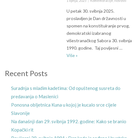
Posted
Kategorije
1 lipnja, 2025
Komemoracije
,
Novosti
on
U petak 30. svibnja 2025.
proslavljen je Dan državnosti u
spomen na konstituiranje prvog,
demokratski izabranog
višestranačkog Sabora 30. svibnja
1990. godine. Taj povijesni …
BCDR na proslavi Dana državnost
Više
»
Recent Posts
Suradnja s mladim kadetima: Od opuštenog susreta do
predavanja o Maslenici
Ponosna obljetnica Kuna u kojoj je kucalo srce cijele
Slavonije
Na današnji dan 29. svibnja 1992. godine: Kako se branio
Kopački rit