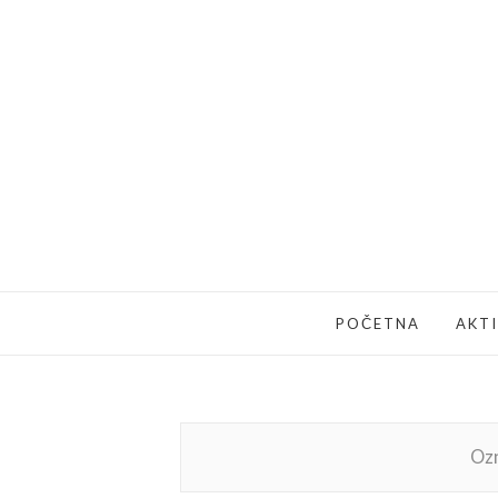
POČETNA
AKT
Oz