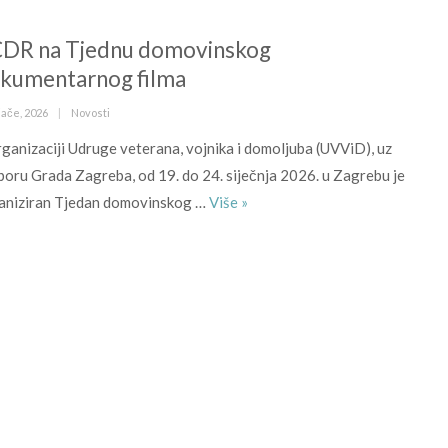
DR na Tjednu domovinskog
kumentarnog filma
ed
Kategorije
jače, 2026
Novosti
rganizaciji Udruge veterana, vojnika i domoljuba (UVViD), uz
poru Grada Zagreba, od 19. do 24. siječnja 2026. u Zagrebu je
BCDR na Tjednu domovinskog 
aniziran Tjedan domovinskog …
Više
»