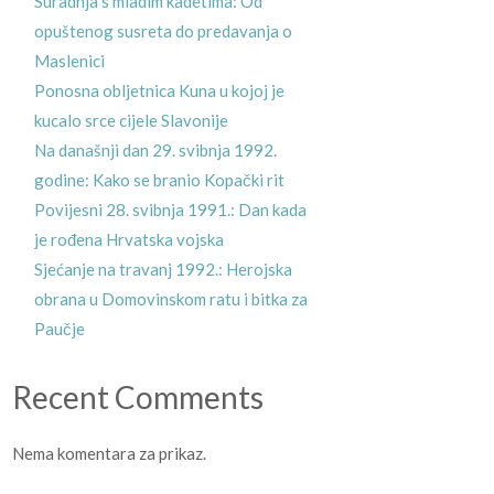
Suradnja s mladim kadetima: Od
opuštenog susreta do predavanja o
Maslenici
Ponosna obljetnica Kuna u kojoj je
kucalo srce cijele Slavonije
Na današnji dan 29. svibnja 1992.
godine: Kako se branio Kopački rit
Povijesni 28. svibnja 1991.: Dan kada
dokumentarnog filma
je rođena Hrvatska vojska
Sjećanje na travanj 1992.: Herojska
obrana u Domovinskom ratu i bitka za
Paučje
Recent Comments
Nema komentara za prikaz.