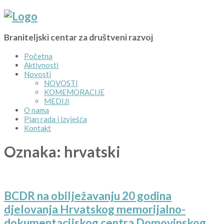
Braniteljski centar za društveni razvoj
Početna
Aktivnosti
Novosti
NOVOSTI
KOMEMORACIJE
MEDIJI
O nama
Plan rada i izvješća
Kontakt
Oznaka:
hrvatski
BCDR na obilježavanju 20 godina
djelovanja Hrvatskog memorijalno-
dokumentacijskog centra Domovinskog