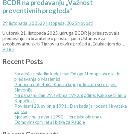
BCDR na predavanju „Važnost
čimbenici
za
preventivnih pregleda“
nastanak
malignih
Posted
Kategorije
29 listopada, 2025
29 listopada, 2025
Novosti
bolesti“
on
U utorak 21. listopada 2025. udruga BCDR je prisustvovala
predavanju za branitelje u prostorijama Ustanove za
sveobuhvatnu skrb Tigrovi u okviru projekta „Edukacijom do …
BCDR
Više
»
na
predavanju
Recent Posts
„Važnost
preventivnih
Suradnja s mladim kadetima: Od opuštenog susreta do
pregleda“
predavanja o Maslenici
Ponosna obljetnica Kuna u kojoj je kucalo srce cijele
Slavonije
Na današnji dan 29. svibnja 1992. godine: Kako se branio
Kopački rit
Povijesni 28. svibnja 1991.: Dan kada je rođena Hrvatska
vojska
Sjećanje na travanj 1992.: Herojska obrana u
Domovinskom ratu i bitka za Paučje