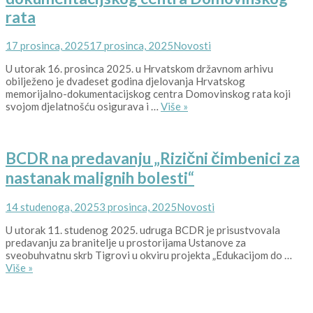
rata
Posted
Kategorije
17 prosinca, 2025
17 prosinca, 2025
Novosti
on
U utorak 16. prosinca 2025. u Hrvatskom državnom arhivu
obilježeno je dvadeset godina djelovanja Hrvatskog
memorijalno-dokumentacijskog centra Domovinskog rata koji
BCDR
svojom djelatnošću osigurava i …
Više
»
na
obilježavanju
20
BCDR na predavanju „Rizični čimbenici za
godina
djelovanja
nastanak malignih bolesti“
Hrvatskog
memorijalno-
Posted
Kategorije
dokumentacijskog
14 studenoga, 2025
3 prosinca, 2025
Novosti
on
centra
U utorak 11. studenog 2025. udruga BCDR je prisustvovala
Domovinskog
predavanju za branitelje u prostorijama Ustanove za
rata
sveobuhvatnu skrb Tigrovi u okviru projekta „Edukacijom do …
BCDR
Više
»
na
predavanju
„Rizični