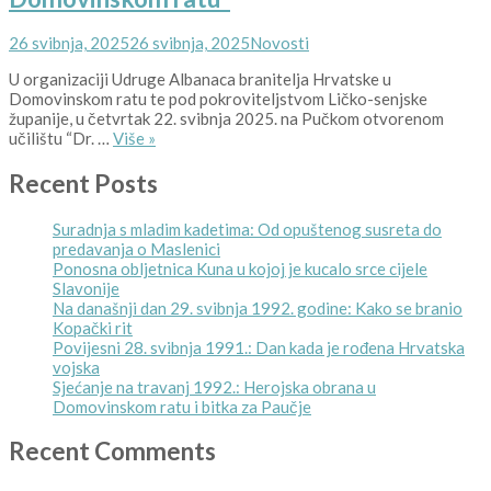
Posted
Kategorije
26 svibnja, 2025
26 svibnja, 2025
Novosti
on
U organizaciji Udruge Albanaca branitelja Hrvatske u
Domovinskom ratu te pod pokroviteljstvom Ličko-senjske
županije, u četvrtak 22. svibnja 2025. na Pučkom otvorenom
BCDR
učilištu “Dr. …
Više
»
na
svečanom
Recent Posts
otvorenju
izložbe
Suradnja s mladim kadetima: Od opuštenog susreta do
fotografija
predavanja o Maslenici
„Albanski
Ponosna obljetnica Kuna u kojoj je kucalo srce cijele
branitelji
Slavonije
u
Na današnji dan 29. svibnja 1992. godine: Kako se branio
Domovinskom
Kopački rit
ratu“
Povijesni 28. svibnja 1991.: Dan kada je rođena Hrvatska
vojska
Sjećanje na travanj 1992.: Herojska obrana u
Domovinskom ratu i bitka za Paučje
Recent Comments