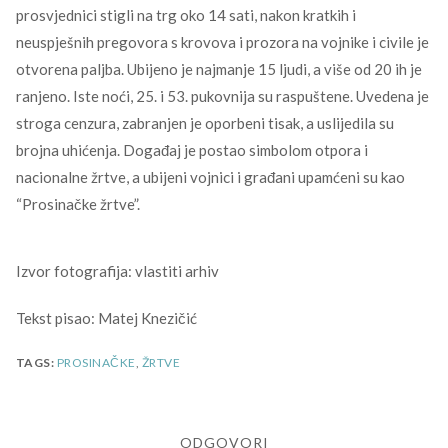
prosvjednici stigli na trg oko 14 sati, nakon kratkih i
neuspješnih pregovora s krovova i prozora na vojnike i civile je
otvorena paljba. Ubijeno je najmanje 15 ljudi, a više od 20 ih je
ranjeno. Iste noći, 25. i 53. pukovnija su raspuštene. Uvedena je
stroga cenzura, zabranjen je oporbeni tisak, a uslijedila su
brojna uhićenja. Događaj je postao simbolom otpora i
nacionalne žrtve, a ubijeni vojnici i građani upamćeni su kao
“Prosinačke žrtve”.
Izvor fotografija: vlastiti arhiv
Tekst pisao: Matej Knezičić
TAGS:
PROSINAČKE
,
ŽRTVE
ODGOVORI