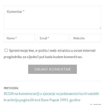
Komentar
Name
*
Email
*
Website
Spremi moje ime, e-poštu i web-stranicu u ovom internet
pregledniku za sljedeći put kada budem komentirao.
Navigacija
PRETHODNI
Previous
BCDR na komemoraciji u sjećanje na jedanaestoricu hrvatskih
objava
post:
branitelja poginulih kod Baze Papuk 1991. godine