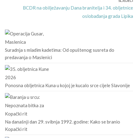
SLJEDEĆI
Next
BCDR na obilježavanju Dana branitelja i 34. obljetnice
post:
oslobađanja grada Lipika
Suradnja s mladim kadetima: Od opuštenog susreta do
predavanja o Maslenici
Ponosna obljetnica Kuna u kojoj je kucalo srce cijele Slavonije
Na današnji dan 29. svibnja 1992. godine: Kako se branio
Kopački rit