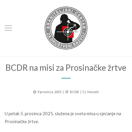
BCDR na misi za Prosinačke žrtve
Posted
Author
Kategorije
9 prosinca, 2025
BCDR
Novosti
on
U petak 5. prosinca 2025. služena je sveta misa u sjećanje na
Prosinačke žrtve.