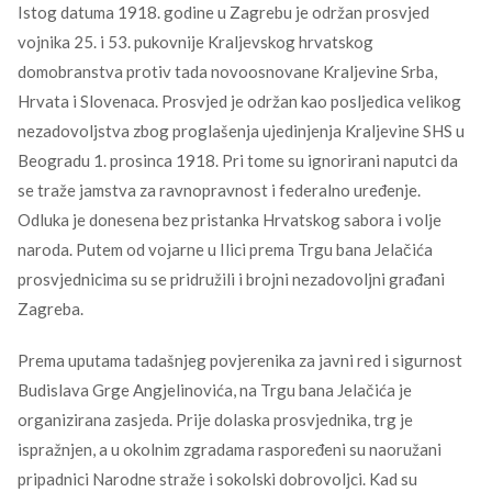
Istog datuma 1918. godine u Zagrebu je održan prosvjed
vojnika 25. i 53. pukovnije Kraljevskog hrvatskog
domobranstva protiv tada novoosnovane Kraljevine Srba,
Hrvata i Slovenaca. Prosvjed je održan kao posljedica velikog
nezadovoljstva zbog proglašenja ujedinjenja Kraljevine SHS u
Beogradu 1. prosinca 1918. Pri tome su ignorirani naputci da
se traže jamstva za ravnopravnost i federalno uređenje.
Odluka je donesena bez pristanka Hrvatskog sabora i volje
naroda. Putem od vojarne u Ilici prema Trgu bana Jelačića
prosvjednicima su se pridružili i brojni nezadovoljni građani
Zagreba.
Prema uputama tadašnjeg povjerenika za javni red i sigurnost
Budislava Grge Angjelinovića, na Trgu bana Jelačića je
organizirana zasjeda. Prije dolaska prosvjednika, trg je
ispražnjen, a u okolnim zgradama raspoređeni su naoružani
pripadnici Narodne straže i sokolski dobrovoljci. Kad su