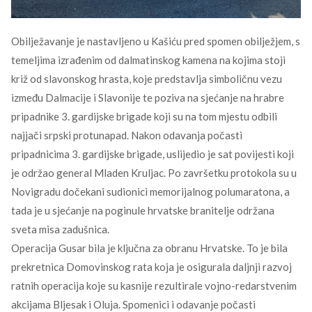
Obilježavanje je nastavljeno u Kašiću pred spomen obilježjem, s
temeljima izrađenim od dalmatinskog kamena na kojima stoji
križ od slavonskog hrasta, koje predstavlja simboličnu vezu
između Dalmacije i Slavonije te poziva na sjećanje na hrabre
pripadnike 3. gardijske brigade koji su na tom mjestu odbili
najjači srpski protunapad. Nakon odavanja počasti
pripadnicima 3. gardijske brigade, uslijedio je sat povijesti koji
je održao general Mladen Kruljac. Po završetku protokola su u
Novigradu dočekani sudionici memorijalnog polumaratona, a
tada je u sjećanje na poginule hrvatske branitelje održana
sveta misa zadušnica.
Operacija Gusar bila je ključna za obranu Hrvatske. To je bila
prekretnica Domovinskog rata koja je osigurala daljnji razvoj
ratnih operacija koje su kasnije rezultirale vojno-redarstvenim
akcijama Bljesak i Oluja. Spomenici i odavanje počasti