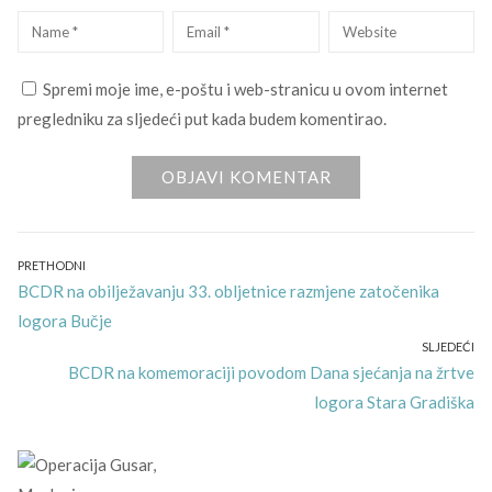
Name
*
Email
*
Website
Spremi moje ime, e-poštu i web-stranicu u ovom internet
pregledniku za sljedeći put kada budem komentirao.
Navigacija
PRETHODNI
Previous
BCDR na obilježavanju 33. obljetnice razmjene zatočenika
objava
post:
logora Bučje
SLJEDEĆI
Next
BCDR na komemoraciji povodom Dana sjećanja na žrtve
post:
logora Stara Gradiška