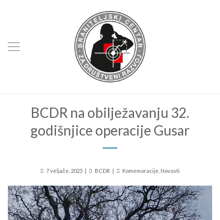
BCDR na obilježavanju 32.
godišnjice operacije Gusar
Posted
Author
Kategorije
7 veljače, 2025
BCDR
Komemoracije
,
Novosti
on