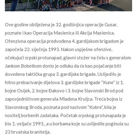
Ove godine obilježena je 32. godišnjica operacije Gusar,
poznate i kao Operacija Maslenica ili Akcija Maslenica.
Ofenzivna operacija predvođena 4. gardijskom brigadom je
započela 22. siječnja 1993. Nakon uspješne ofenzive,
očekujući srpski protunapad, glavni stožer na čelu s generalom
Jankom Bobetkom donio je odluku da će kao pojačanje biti
dovedena taktička grupa 3. gardijske brigade. Uslijedilo je
hitno prebacivanje dijelova 3. gardijske brigade “Kune“ iz 1.
bojne Osijek, 2. bojne Đakovo i 3. bojne Slavonski Brod pod
zapovjedništvom generala Mladena Kruljca. Treća bojna iz
Slavonskog Broda, poznata pod nazivom “Kobre”, bila je
nositelj borbenih zadataka. Početak srpskog protunapada je
bio 1. veljače 1993., a u borbama koje su uslijedile poginula su
23 hrvatska branitelja.