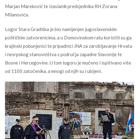
Marjan Mareković te izaslanik predsjednika RH Zorana
Milanovića.
Logor Stara Gradiška je bio namijenjen jugoslavenskim
političkim zatvorenicima, a u Domovinskom ratu koristili su ga
krajinski pobunjenici te pripadnici JNA za zarobljavanje Hrvata
i nesrpskog stanovništva s područja zapadne Slavonije te
Bosne i Hercegovine. U tom logoru je mučeno i ispitivano više
od 1100 zatočenika, a mnogi od njih su i ubijeni.