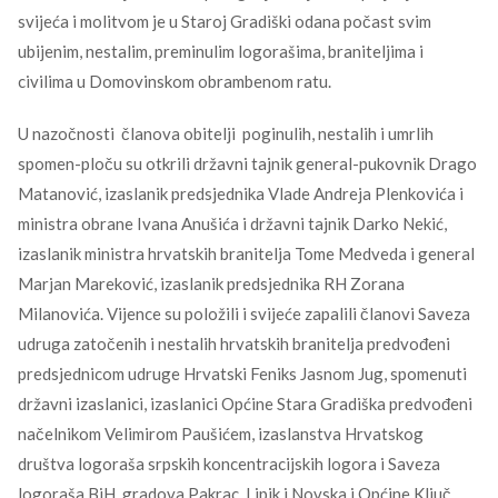
svijeća i molitvom je u Staroj Gradiški odana počast svim
ubijenim, nestalim, preminulim logorašima, braniteljima i
civilima u Domovinskom obrambenom ratu.
U nazočnosti članova obitelji poginulih, nestalih i umrlih
spomen-ploču su otkrili državni tajnik general-pukovnik Drago
Matanović, izaslanik predsjednika Vlade Andreja Plenkovića i
ministra obrane Ivana Anušića i državni tajnik Darko Nekić,
izaslanik ministra hrvatskih branitelja Tome Medveda i general
Marjan Mareković, izaslanik predsjednika RH Zorana
Milanovića. Vijence su položili i svijeće zapalili članovi Saveza
udruga zatočenih i nestalih hrvatskih branitelja predvođeni
predsjednicom udruge Hrvatski Feniks Jasnom Jug, spomenuti
državni izaslanici, izaslanici Općine Stara Gradiška predvođeni
načelnikom Velimirom Paušićem, izaslanstva Hrvatskog
društva logoraša srpskih koncentracijskih logora i Saveza
logoraša BiH, gradova Pakrac, Lipik i Novska i Općine Ključ