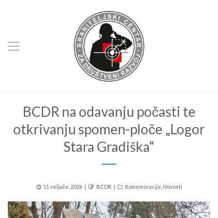
BCDR na odavanju počasti te
otkrivanju spomen-ploče „Logor
Stara Gradiška“
Posted
Author
Kategorije
11 veljače, 2026
BCDR
Komemoracije
,
Novosti
on