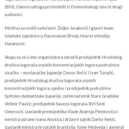
(BiH), članovi udruga proisteklih iz Domovinskog rata te drugi
sudionici.
Molitvu su vodili velečasni Željko Juraković i glavni imam
Islamske zajednice u Slavonskom Brodu Husret efendija
Hasanović.
Skupu su se u ime organizatora obratili predsjednik Hrvatskog
društva logoraša srpskih koncentracijskih logora podružnice
sisačko – moslavačke županije Davor Ančić i Ivan Turudić,
predsjednik Hrvatskog društva logoraša srpskih
koncentracijskih logora, ujedno i predsjednik podružnice
Splitsko-dalmatinske županije, zatim načelnik Stare Gradiške
Velimir Paušić, predsjednik Saveza logoraša BiH Seid
Omerović, izaslanik predsjednika Vlade Andreja Plenkovića i
ministra obrane Ivana Anušića i državni tajnik Darko Nekić,
izaslanik ministra hrvatskih branitelja Tome Medveda i general