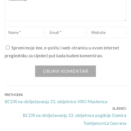
Name
*
Email
*
Website
Spremi moje ime, e-poštu i web-stranicu u ovom internet
pregledniku za sljedeći put kada budem komentirao.
Navigacija
PRETHODNI
Previous
BCDR na obilježavanju 33. obljetnice VRO Maslenica
objava
post:
SLJEDEĆI
Next
BCDR na obilježavanju 32. obljetnice pogibije Damira
post:
Tomljanovića Gavrana