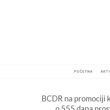
POČETNA
AKT
BCDR na promociji kn
o 555 dana prosv