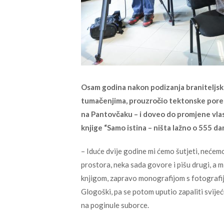
Osam godina nakon podizanja braniteljskog
tumačenjima, prouzročio tektonske porem
na Pantovčaku – i doveo do promjene vlast
knjige “Samo istina – ništa lažno o 555 da
– Iduće dvije godine mi ćemo šutjeti, nećem
prostora, neka sada govore i pišu drugi, a 
knjigom, zapravo monografijom s fotografij
Glogoški, pa se potom uputio zapaliti svije
na poginule suborce.