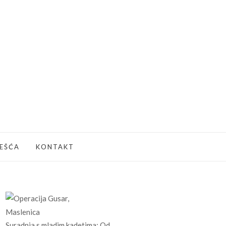
JEŠĆA
KONTAKT
Suradnja s mladim kadetima: Od