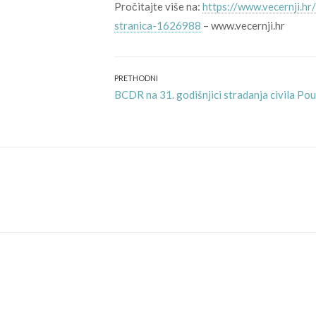
Pročitajte više na:
https://www.vecernji.hr
stranica-1626988
– www.vecernji.hr
Navigacija
PRETHODNI
Previous
BCDR na 31. godišnjici stradanja civila Po
objava
post: