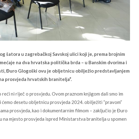
 šatora u zagrebačkoj Savskoj ulici koji je, prema brojnim
ećaje na dva hrvatska politička brda – u Banskim dvorima i
i, Đuro Glogoški ovu je obljetnicu obilježio predstavljanjem
na prosvjeda hrvatskih branitelja”.
o reći ni riječ o prosvjedu. Ovom praznom knjigom dali smo im
mi ćemo desetu obljetnicu prosvjeda 2024. obilježiti “pravom”
ama prosvjeda, kao i dokumentarnim filmom – zaključio je Đuro
ću na mjesto prosvjeda ispred Ministarstva branitelja u spomen