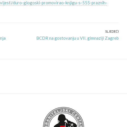
/vijesti/duro-glogoski-promovirao-knjigu-s-555-praznih-
SLJEDEĆI
Next
unja
BCDR na gostovanju u VII. gimnaziji Zagreb
post: