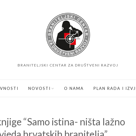
BRANITELJSKI CENTAR ZA DRUŠTVENI RAZVOJ
IVNOSTI
NOVOSTI
O NAMA
PLAN RADA I IZV
jige “Samo istina- ništa lažno
jeda hrvatskih branitelja”