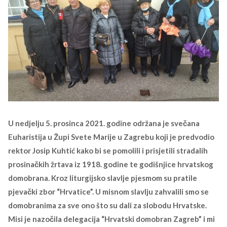
U nedjelju 5. prosinca 2021. godine održana je svečana
Euharistija u Župi Svete Marije u Zagrebu koji je predvodio
rektor Josip Kuhtić kako bi se pomolili i prisjetili stradalih
prosinačkih žrtava iz 1918. godine te godišnjice hrvatskog
domobrana. Kroz liturgijsko slavlje pjesmom su pratile
pjevački zbor “Hrvatice”. U misnom slavlju zahvalili smo se
domobranima za sve ono što su dali za slobodu Hrvatske.
Misi je nazočila delegacija “Hrvatski domobran Zagreb” i mi