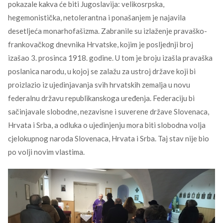
pokazale kakva će biti Jugoslavija: velikosrpska,
hegemonistička, netolerantna i ponašanjem je najavila
desetljeća monarhofašizma. Zabranile su izlaženje pravaško-
frankovačkog dnevnika Hrvatske, kojim je posljednji broj
izašao 3. prosinca 1918. godine. U tom je broju izašla pravaška
poslanica narodu, u kojoj se zalažu za ustroj države koji bi
proizlazio iz ujedinjavanja svih hrvatskih zemalja u novu
federalnu državu republikanskoga uređenja. Federaciju bi
sačinjavale slobodne, nezavisne i suverene države Slovenaca,
Hrvata i Srba, a odluka o ujedinjenju mora biti slobodna volja
cjelokupnog naroda Slovenaca, Hrvata i Srba. Taj stav nije bio
po volji novim vlastima.