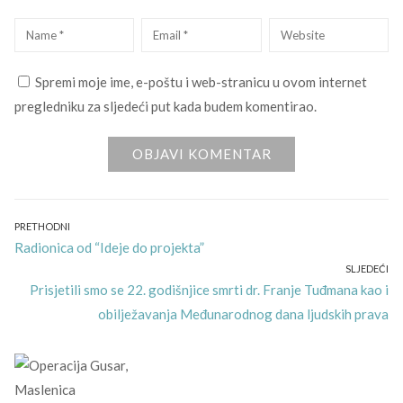
Name
*
Email
*
Website
Spremi moje ime, e-poštu i web-stranicu u ovom internet
pregledniku za sljedeći put kada budem komentirao.
Navigacija
PRETHODNI
Previous
Radionica od “Ideje do projekta”
objava
post:
SLJEDEĆI
Next
Prisjetili smo se 22. godišnjice smrti dr. Franje Tuđmana kao i
post:
obilježavanja Međunarodnog dana ljudskih prava