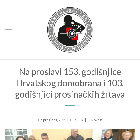
Na proslavi 153. godišnjice
Hrvatskog domobrana i 103.
godišnjici prosinačkih žrtava
Posted
Author
Kategorije
5 prosinca, 2021
BCDR
Novosti
on