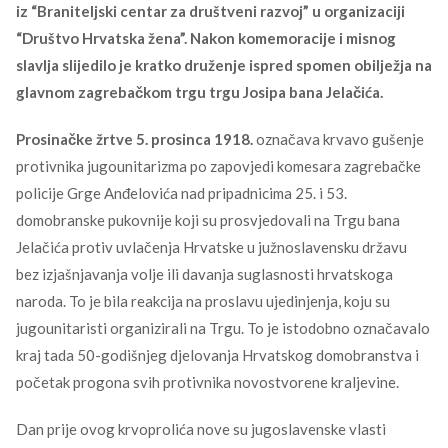
iz “Braniteljski centar za društveni razvoj” u organizaciji
“Društvo Hrvatska žena”. Nakon komemoracije i misnog
slavlja slijedilo je kratko druženje ispred spomen obilježja na
glavnom zagrebačkom trgu trgu Josipa bana Jelačića.
Prosinačke žrtve 5. prosinca 1918.
označava krvavo gušenje
protivnika jugounitarizma po zapovjedi komesara zagrebačke
policije Grge Anđelovića nad pripadnicima 25. i 53.
domobranske pukovnije koji su prosvjedovali na Trgu bana
Jelačića protiv uvlačenja Hrvatske u južnoslavensku državu
bez izjašnjavanja volje ili davanja suglasnosti hrvatskoga
naroda. To je bila reakcija na proslavu ujedinjenja, koju su
jugounitaristi organizirali na Trgu. To je istodobno označavalo
kraj tada 50-godišnjeg djelovanja Hrvatskog domobranstva i
početak progona svih protivnika novostvorene kraljevine.
Dan prije ovog krvoprolića nove su jugoslavenske vlasti