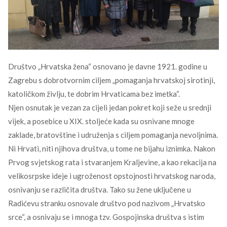
Društvo „Hrvatska žena“ osnovano je davne 1921. godine u
Zagrebu s dobrotvornim ciljem „pomaganja hrvatskoj sirotinji,
katoličkom življu, te dobrim Hrvaticama bez imetka“.
Njen osnutak je vezan za cijeli jedan pokret koji seže u srednji
vijek, a posebice u XIX. stoljeće kada su osnivane mnoge
zaklade, bratovštine i udruženja s ciljem pomaganja nevoljnima.
Ni Hrvati, niti njihova društva, u tome ne bijahu iznimka. Nakon
Prvog svjetskog rata i stvaranjem Kraljevine, a kao rekacija na
velikosrpske ideje i ugroženost opstojnosti hrvatskog naroda,
osnivanju se različita društva. Tako su žene uključene u
Radićevu stranku osnovale društvo pod nazivom „Hrvatsko
srce“, a osnivaju se i mnoga tzv. Gospojinska društva s istim