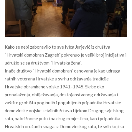
Kako se nebi zaboravilo to sve Ivica Jurjević iz društva
“Hrvatski domobran Zagreb” pokrenuo je veliki broj inicijativa i
udružio se sa društvom “Hrvatska žena”.
Inače društvo “Hrvatski domobran” osnovana je kao udruga
ratnih veterana Hrvatske u svrhu održavanja tradicije
Hrvatske obrambene vojske 1941.-1945. Skrbe oko
pronalaženja, obilježavanja, dostojanstvenog održavanja i
zaštite grobišta poginulih i pogubljenih pripadnika Hrvatske
domovinske vojske i civilnih žrtava tijekom Drugog svjetskog
rata, na križnome putu i na drugim mjestima, kao i pripadnika
Hrvatskih oružanih snaga iz Domovinskog rata, te svih koji su