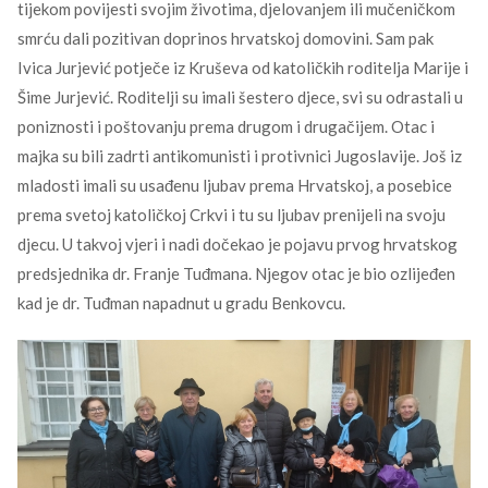
tijekom povijesti svojim životima, djelovanjem ili mučeničkom
smrću dali pozitivan doprinos hrvatskoj domovini. Sam pak
Ivica Jurjević potječe iz Kruševa od katoličkih roditelja Marije i
Šime Jurjević. Roditelji su imali šestero djece, svi su odrastali u
poniznosti i poštovanju prema drugom i drugačijem. Otac i
majka su bili zadrti antikomunisti i protivnici Jugoslavije. Još iz
mladosti imali su usađenu ljubav prema Hrvatskoj, a posebice
prema svetoj katoličkoj Crkvi i tu su ljubav prenijeli na svoju
djecu. U takvoj vjeri i nadi dočekao je pojavu prvog hrvatskog
predsjednika dr. Franje Tuđmana. Njegov otac je bio ozlijeđen
kad je dr. Tuđman napadnut u gradu Benkovcu.