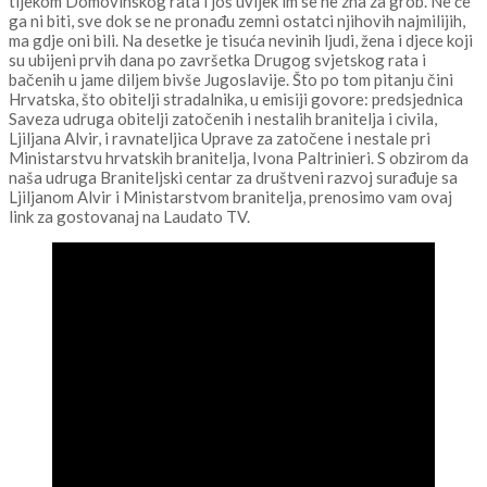
tijekom Domovinskog rata i još uvijek im se ne zna za grob. Ne će
ga ni biti, sve dok se ne pronađu zemni ostatci njihovih najmilijih,
ma gdje oni bili. Na desetke je tisuća nevinih ljudi, žena i djece koji
su ubijeni prvih dana po završetka Drugog svjetskog rata i
bačenih u jame diljem bivše Jugoslavije. Što po tom pitanju čini
Hrvatska, što obitelji stradalnika, u emisiji govore: predsjednica
Saveza udruga obitelji zatočenih i nestalih branitelja i civila,
Ljiljana Alvir, i ravnateljica Uprave za zatočene i nestale pri
Ministarstvu hrvatskih branitelja, Ivona Paltrinieri. S obzirom da
naša udruga Braniteljski centar za društveni razvoj surađuje sa
Ljiljanom Alvir i Ministarstvom branitelja, prenosimo vam ovaj
link za gostovanaj na Laudato TV.