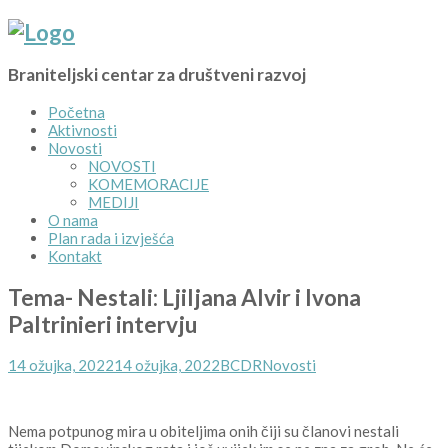
Braniteljski centar za društveni razvoj
Početna
Aktivnosti
Novosti
NOVOSTI
KOMEMORACIJE
MEDIJI
O nama
Plan rada i izvješća
Kontakt
Tema- Nestali: Ljiljana Alvir i Ivona
Paltrinieri intervju
Posted
Author
Kategorije
14 ožujka, 2022
14 ožujka, 2022
BCDR
Novosti
on
Nema potpunog mira u obiteljima onih čiji su članovi nestali