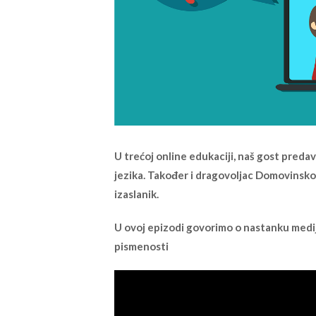
U trećoj online edukaciji, naš gost predav
jezika. Također i dragovoljac Domovinskog
izaslanik.
U ovoj epizodi govorimo o nastanku medij
pismenosti