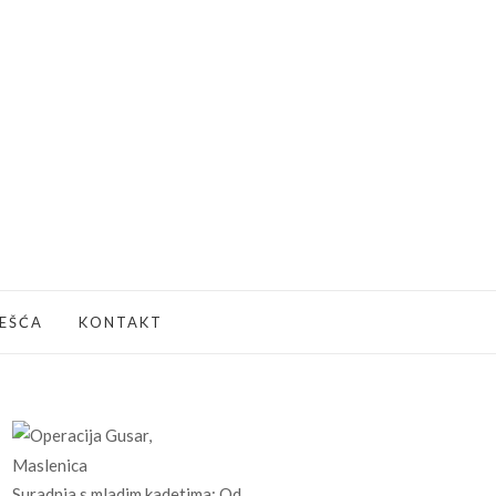
JEŠĆA
KONTAKT
Suradnja s mladim kadetima: Od