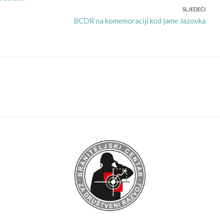
SLJEDEĆI
Next
BCDR na komemoraciji kod jame Jazovka
post: