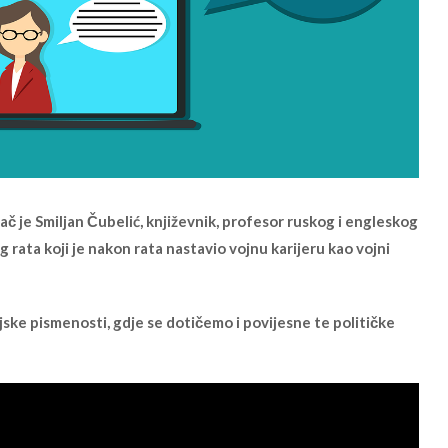
ač je Smiljan Čubelić, književnik, profesor ruskog i engleskog
 rata koji je nakon rata nastavio vojnu karijeru kao vojni
ske pismenosti, gdje se dotičemo i povijesne te političke