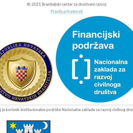
© 2021 Braniteljski centar za društveni razvoj
Pravila privatnosti
j je korisnik institucionalne podrške Nacionalne zaklade za razvoj civilnog društv