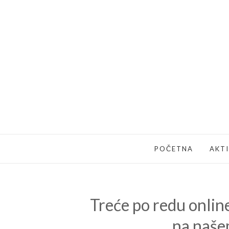
POČETNA
AKT
Treće po redu onlin
na naše