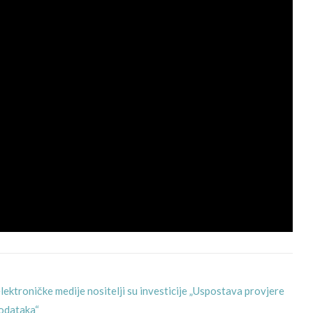
elektroničke medije nositelji su investicije „Uspostava provjere
podataka“