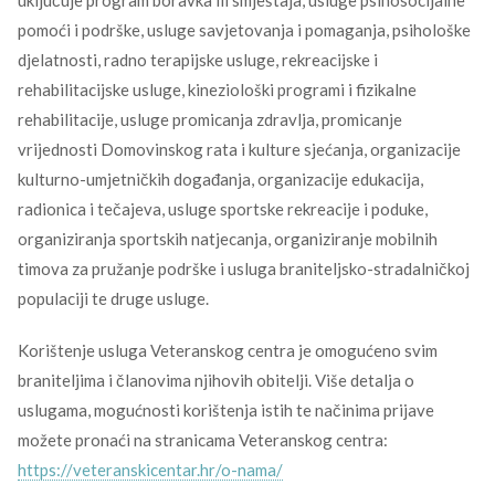
uključuje program boravka ili smještaja, usluge psihosocijalne
pomoći i podrške, usluge savjetovanja i pomaganja, psihološke
djelatnosti, radno terapijske usluge, rekreacijske i
rehabilitacijske usluge, kineziološki programi i fizikalne
rehabilitacije, usluge promicanja zdravlja, promicanje
vrijednosti Domovinskog rata i kulture sjećanja, organizacije
kulturno-umjetničkih događanja, organizacije edukacija,
radionica i tečajeva, usluge sportske rekreacije i poduke,
organiziranja sportskih natjecanja, organiziranje mobilnih
timova za pružanje podrške i usluga braniteljsko-stradalničkoj
populaciji te druge usluge.
Korištenje usluga Veteranskog centra je omogućeno svim
braniteljima i članovima njihovih obitelji. Više detalja o
uslugama, mogućnosti korištenja istih te načinima prijave
možete pronaći na stranicama Veteranskog centra:
https://veteranskicentar.hr/o-nama/