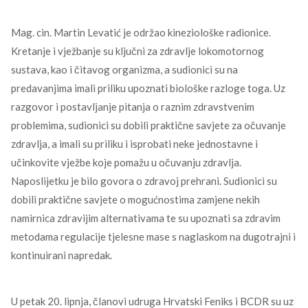
Mag. cin. Martin Levatić je održao kineziološke radionice.
Kretanje i vježbanje su ključni za zdravlje lokomotornog
sustava, kao i čitavog organizma, a sudionici su na
predavanjima imali priliku upoznati biološke razloge toga. Uz
razgovor i postavljanje pitanja o raznim zdravstvenim
problemima, sudionici su dobili praktične savjete za očuvanje
zdravlja, a imali su priliku i isprobati neke jednostavne i
učinkovite vježbe koje pomažu u očuvanju zdravlja.
Naposlijetku je bilo govora o zdravoj prehrani. Sudionici su
dobili praktične savjete o mogućnostima zamjene nekih
namirnica zdravijim alternativama te su upoznati sa zdravim
metodama regulacije tjelesne mase s naglaskom na dugotrajni i
kontinuirani napredak.
U petak 20. lipnja, članovi udruga Hrvatski Feniks i BCDR su uz