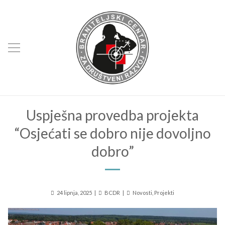
Uspješna provedba projekta
“Osjećati se dobro nije dovoljno
dobro”
Posted
Author
Kategorije
24 lipnja, 2025
BCDR
Novosti
,
Projekti
on