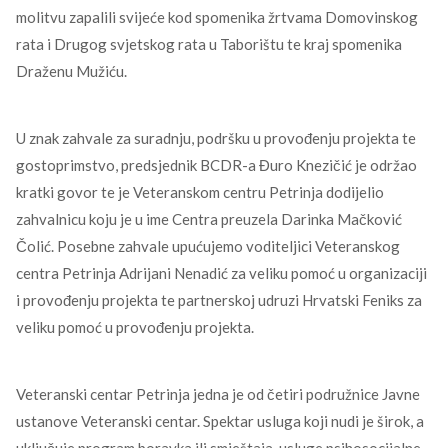
molitvu zapalili svijeće kod spomenika žrtvama Domovinskog
rata i Drugog svjetskog rata u Taborištu te kraj spomenika
Draženu Mužiću.
U znak zahvale za suradnju, podršku u provođenju projekta te
gostoprimstvo, predsjednik BCDR-a Đuro Knezičić je održao
kratki govor te je Veteranskom centru Petrinja dodijelio
zahvalnicu koju je u ime Centra preuzela Darinka Mačković
Čolić. Posebne zahvale upućujemo voditeljici Veteranskog
centra Petrinja Adrijani Nenadić za veliku pomoć u organizaciji
i provođenju projekta te partnerskoj udruzi Hrvatski Feniks za
veliku pomoć u provođenju projekta.
Veteranski centar Petrinja jedna je od četiri podružnice Javne
ustanove Veteranski centar. Spektar usluga koji nudi je širok, a