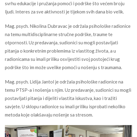
svrhu edukacije i pružanja pomoći i podrške što većem broju
ljudi. Interes za sve aktivnosti je tijekom svih dana bio velik.
Mag. psych. Nikolina Dubravac je održala psihološke radionice
na temu multidisciplinarne stručne podrške, traume te
otpornosti. Uz predavanja, sudionici su mogli postavljati
pitanja o konkretnim problemima iz vlastitog života, a u
radionicama su imali priliku osvijestiti svoj postojeći krug
podrške što im može uvelike pomoći u nošenju s traumama.
Mag. psych. Lidija Jantol je održala psihološke radionice na
temu PTSP-a i nošenja s njim. Uz predavanje, sudionici su mogli
postavljati pitanja i dijeliti vlastita iskustva, kao i tražiti
savjete. U sklopu radionice su imali priliku isprobati nekoliko
metoda koje olakšavaju nošenje sa stresom.