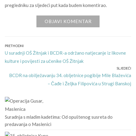
pregledniku za sljedeći put kada budem komentirao.
Navigacija
PRETHODNI
Previous
U suradnji OŠ Žitnjak i BCDR-a održano natjecanje iz likovne
objava
post:
kulture i povijesti za učenike OŠ Žitnjak
SLJEDEĆI
Next
BCDR na obilježavanju 34. obljetnice pogibije Mile Blaževića
post:
– Čađe i Željka Filipovića u Strugi Banskoj
Suradnja s mladim kadetima: Od opuštenog susreta do
predavanja o Maslenici