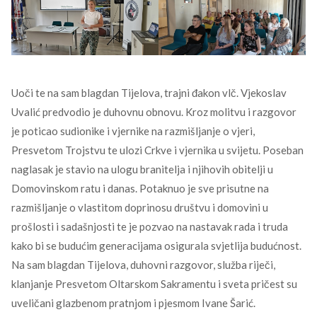
Uoči te na sam blagdan Tijelova, trajni đakon vlč. Vjekoslav
Uvalić predvodio je duhovnu obnovu. Kroz molitvu i razgovor
je poticao sudionike i vjernike na razmišljanje o vjeri,
Presvetom Trojstvu te ulozi Crkve i vjernika u svijetu. Poseban
naglasak je stavio na ulogu branitelja i njihovih obitelji u
Domovinskom ratu i danas. Potaknuo je sve prisutne na
razmišljanje o vlastitom doprinosu društvu i domovini u
prošlosti i sadašnjosti te je pozvao na nastavak rada i truda
kako bi se budućim generacijama osigurala svjetlija budućnost.
Na sam blagdan Tijelova, duhovni razgovor, služba riječi,
klanjanje Presvetom Oltarskom Sakramentu i sveta pričest su
uveličani glazbenom pratnjom i pjesmom Ivane Šarić.